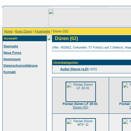
Home
/
Kreis Düren
/
Feuerwehr
/ Düren (02)
Düren (02)
Auswahl
Startseite
(Hits: 402652, Gefunden: 57 Foto(s) auf 2 Seite(n). Ange
Neue Fotos
Impressum
Unterkategorien
Datenschutzerklärung
Außer Dienst (a.D)
(101)
Kontakt
Florian Düren LF 20-01
Florian
Düren (02)
D