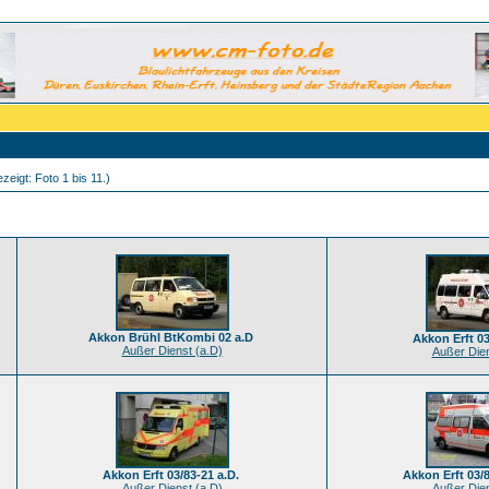
zeigt: Foto 1 bis 11.)
Akkon Brühl BtKombi 02 a.D
Akkon Erft 03
Außer Dienst (a.D)
Außer Dien
Akkon Erft 03/83-21 a.D.
Akkon Erft 03/8
Außer Dienst (a.D)
Außer Dien