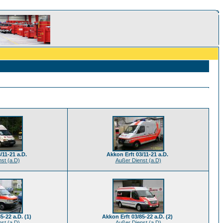
/11-21 a.D.
Akkon Erft 03/11-21 a.D.
st (a.D)
Außer Dienst (a.D)
5-22 a.D. (1)
Akkon Erft 03/85-22 a.D. (2)
st (a.D)
Außer Dienst (a.D)