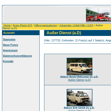
Home
/
Kreis Rhein-Erft
/
Hilfsorganisationen
/
Johanniter Unfall Hilfe (JUH)
/ Außer
Dienst (a.D)
Außer Dienst (a.D)
Auswahl
Startseite
(Hits: 127733, Gefunden: 11 Foto(s) auf 1 Seite(n). Ange
Neue Fotos
Impressum
Datenschutzerklärung
Kontakt
Akkon Brühl BtKombi 01 a.D.
Außer Dienst (a.D)
Akkon Erft 03/19-21 a.D.
Außer Dienst (a.D)