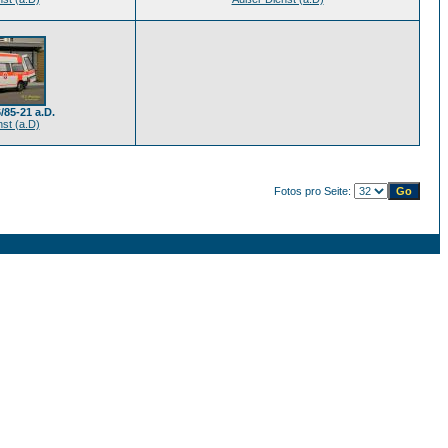
/85-21 a.D.
st (a.D)
Fotos pro Seite: