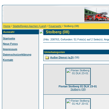
Home
/
StädteRegion Aachen (Land)
/
Feuerwehr
/ Stolberg (08)
Stolberg (08)
Auswahl
Startseite
(Hits: 208763, Gefunden: 51 Foto(s) auf 2 Seite(n). Ange
Neue Fotos
Impressum
Unterkategorien
Datenschutzerklärung
Außer Dienst (a.D)
(58)
Kontakt
Florian Stolberg 01 DLK 23-01
Stolberg (08)