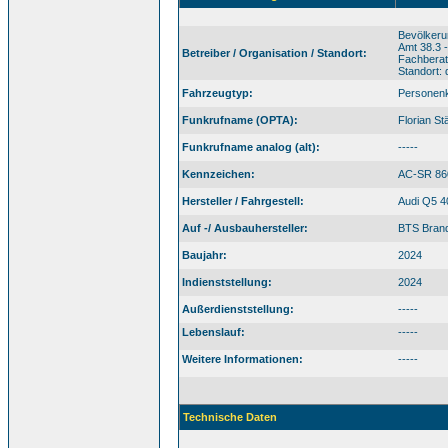
Bevölkeru
Amt 38.3 
Betreiber / Organisation / Standort:
Fachbera
Standort:
Fahrzeugtyp:
Personen
Funkrufname (OPTA):
Florian S
Funkrufname analog (alt):
-----
Kennzeichen:
AC-SR 86
Hersteller / Fahrgestell:
Audi Q5 4
Auf -/ Ausbauhersteller:
BTS Brand
Baujahr:
2024
Indienststellung:
2024
Außerdienststellung:
-----
Lebenslauf:
-----
Weitere Informationen:
-----
Technische Daten