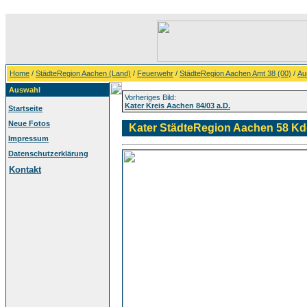
Home
/
StädteRegion Aachen (Land)
/
Feuerwehr
/
StädteRegion Aachen Amt 38 (00)
/
Au
Auswahl
Vorheriges Bild:
Kater Kreis Aachen 84/03 a.D.
Startseite
Neue Fotos
Kater StädteRegion Aachen 58 Kd
Impressum
Datenschutzerklärung
Kontakt