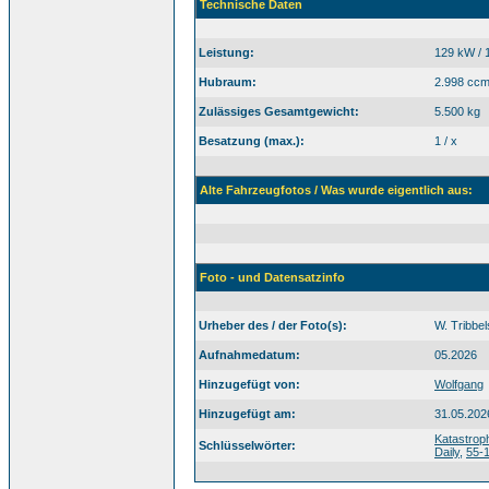
Technische Daten
Leistung:
129 kW / 
Hubraum:
2.998 cc
Zulässiges Gesamtgewicht:
5.500 kg
Besatzung (max.):
1 / x
Alte Fahrzeugfotos / Was wurde eigentlich aus:
Foto - und Datensatzinfo
Urheber des / der Foto(s):
W. Tribbel
Aufnahmedatum:
05.2026
Hinzugefügt von:
Wolfgang
Hinzugefügt am:
31.05.202
Katastrop
Schlüsselwörter:
Daily
,
55-