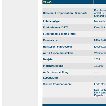
01 a.D.
Bevölkeru
Betreiber / Organisation / Standort:
Amt 38.2 
Standort:
Fahrzeugtyp:
Mannscha
Funkrufname (OPTA):
Kater Stä
Funkrufname analog (alt):
-----
Kennzeichen:
NRW 8-4
Hersteller / Fahrgestell:
Iveco Dai
Auf -/ Ausbauhersteller:
Wietmars
Baujahr:
2025
Indienststellung:
12.2025
Außerdienststellung:
-----
Lebenslauf:
-----
Weitere Informationen:
Ende Mai 
Das Fahrz
Die Nutzu
Eigentlich