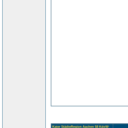
Kater StädteRegion Aachen 58 KdoW-