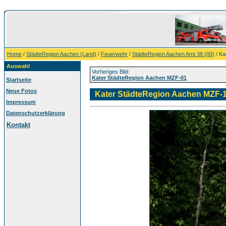
Home
/
StädteRegion Aachen (Land)
/
Feuerwehr
/
StädteRegion Aachen Amt 38 (00)
/ Ka
Auswahl
Vorheriges Bild:
Kater StädteRegion Aachen MZF-01
Startseite
Neue Fotos
Kater StädteRegion Aachen MZF-
Impressum
Datenschutzerklärung
Kontakt