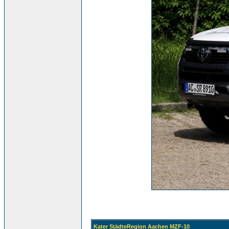
Kater StädteRegion Aachen MZF-10