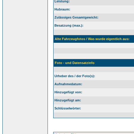
Leistung:
Hubraum:
Zulässiges Gesamtgewicht:
Besatzung (max.):
Alte Fahrzeugfotos / Was wurde eigentlich aus:
Foto - und Datensatzinfo
Urheber des / der Foto(s):
Aufnahmedatum:
Hinzugefügt von:
Hinzugefügt am:
Schlüsselwörter: