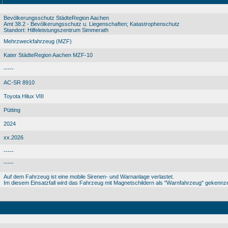
Bevölkerungsschutz StädteRegion Aachen
Amt 38.2 - Bevölkerungsschutz u. Liegenschaften; Katastrophenschutz
Standort: Hilfeleistungszentrum Simmerath
Mehrzweckfahrzeug (MZF)
Kater StädteRegion Aachen MZF-10
-----
AC-SR 8910
Toyota Hilux VIII
Pütting
2024
xx.2026
-----
-----
Auf dem Fahrzeug ist eine mobile Sirenen- und Warnanlage verlastet.
Im diesem Einsatzfall wird das Fahrzeug mit Magnetschildern als "Warnfahrzeug" gekennze