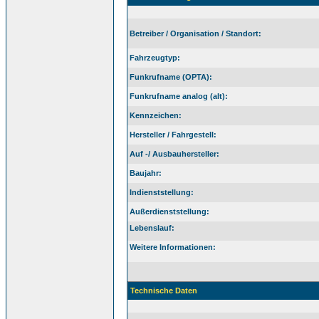
Betreiber / Organisation / Standort:
Fahrzeugtyp:
Funkrufname (OPTA):
Funkrufname analog (alt):
Kennzeichen:
Hersteller / Fahrgestell:
Auf -/ Ausbauhersteller:
Baujahr:
Indienststellung:
Außerdienststellung:
Lebenslauf:
Weitere Informationen:
Technische Daten