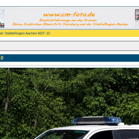
ter StädteRegion Aachen MZF-10
10