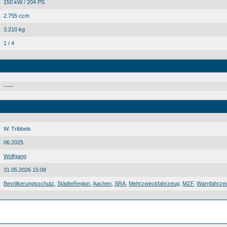
150 kW / 204 PS
2.755 ccm
3.210 kg
1 / 4
-----
W. Tribbels
06.2025
Wolfgang
31.05.2026 15:08
Bevölkerungsschutz
,
StädteRegion
,
Aachen
,
SRA
,
Mehrzweckfahrzeug
,
MZF
,
Warnfahrze