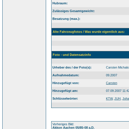
Hubraum:
Zulässiges Gesamtgewicht:
Besatzung (max.):
Alte Fahrzeugfotos / Was wurde eigentlich aus:
Foto - und Datensatzinfo
Urheber des / der Foto(s):
Carsten Michals
Aufnahmedatum:
09.2007
Hinzugefügt von:
Carsten
Hinzugefügt am:
07.09.2007 11:4
Schlüsselwörter:
KTW
,
JUH
,
Joha
Vorheriges Bild:
Akkon Aachen 05/85-08 a.D.