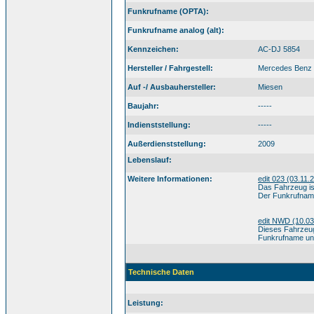
Funkrufname (OPTA):
Funkrufname analog (alt):
Kennzeichen:
AC-DJ 5854
Hersteller / Fahrgestell:
Mercedes Benz
Auf -/ Ausbauhersteller:
Miesen
Baujahr:
-----
Indienststellung:
-----
Außerdienststellung:
2009
Lebenslauf:
Weitere Informationen:
edit 023 (03.11.
Das Fahrzeug ist
Der Funkrufname
edit NWD (10.03
Dieses Fahrzeug 
Funkrufname und
Technische Daten
Leistung: