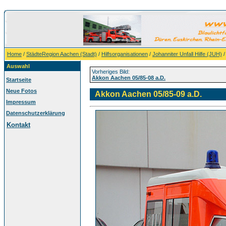
Home
/
StädteRegion Aachen (Stadt)
/
Hilfsorganisationen
/
Johanniter Unfall Hilfe (JUH)
Auswahl
Vorheriges Bild:
Akkon Aachen 05/85-08 a.D.
Startseite
Neue Fotos
Akkon Aachen 05/85-09 a.D.
Impressum
Datenschutzerklärung
Kontakt