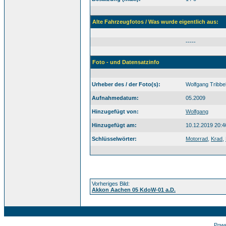
Alte Fahrzeugfotos / Was wurde eigentlich aus:
-----
Foto - und Datensatzinfo
Urheber des / der Foto(s):
Wolfgang Tribbe
Aufnahmedatum:
05.2009
Hinzugefügt von:
Wolfgang
Hinzugefügt am:
10.12.2019 20:4
Schlüsselwörter:
Motorrad
,
Krad
,
Vorheriges Bild:
Akkon Aachen 05 KdoW-01 a.D.
Pow