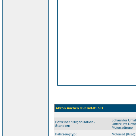
Akkon Aachen 05 Krad-01 a.D.
Johanniter Unfa
Betreiber / Organisation /
Unterkunft Rott
Standort:
Motorradtrupp
Fahrzeugtyp:
Motorrad (Krad)