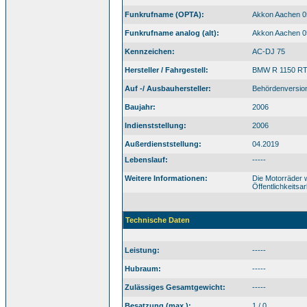
Funkrufname (OPTA):
Akkon Aachen 0
Funkrufname analog (alt):
Akkon Aachen 0
Kennzeichen:
AC-DJ 75
Hersteller / Fahrgestell:
BMW R 1150 R
Auf -/ Ausbauhersteller:
Behördenversio
Baujahr:
2006
Indienststellung:
2006
Außerdienststellung:
04.2019
Lebenslauf:
-----
Weitere Informationen:
Die Motorräder 
Öffentlichkeitsar
Technische Daten
Leistung:
-----
Hubraum:
-----
Zulässiges Gesamtgewicht:
-----
Besatzung (max.):
1 / 0