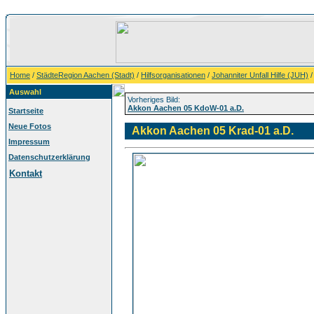
Home
/
StädteRegion Aachen (Stadt)
/
Hilfsorganisationen
/
Johanniter Unfall Hilfe (JUH)
Auswahl
Vorheriges Bild:
Akkon Aachen 05 KdoW-01 a.D.
Startseite
Neue Fotos
Akkon Aachen 05 Krad-01 a.D.
Impressum
Datenschutzerklärung
Kontakt