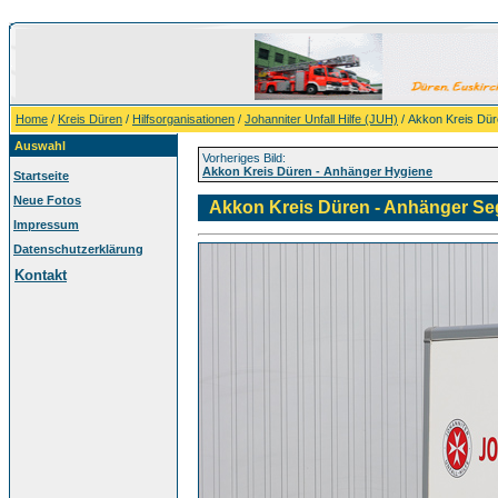
Home
/
Kreis Düren
/
Hilfsorganisationen
/
Johanniter Unfall Hilfe (JUH)
/ Akkon Kreis Dü
Auswahl
Vorheriges Bild:
Akkon Kreis Düren - Anhänger Hygiene
Startseite
Neue Fotos
Akkon Kreis Düren - Anhänger S
Impressum
Datenschutzerklärung
Kontakt