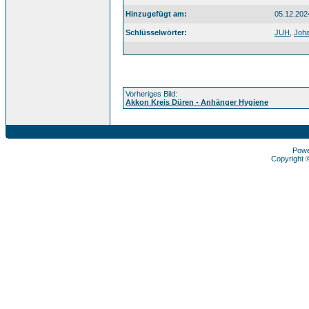
Hinzugefügt am:
05.12.202
Schlüsselwörter:
JUH
,
Joha
Vorheriges Bild:
Akkon Kreis Düren - Anhänger Hygiene
Pow
Copyright