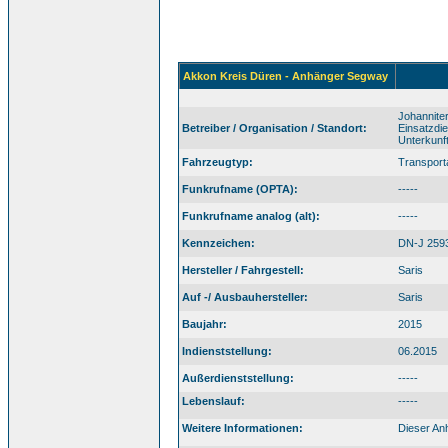
Akkon Kreis Düren - Anhänger Segway
Johannite
Betreiber / Organisation / Standort:
Einsatzdi
Unterkunf
Fahrzeugtyp:
Transpor
Funkrufname (OPTA):
-----
Funkrufname analog (alt):
-----
Kennzeichen:
DN-J 259
Hersteller / Fahrgestell:
Saris
Auf -/ Ausbauhersteller:
Saris
Baujahr:
2015
Indienststellung:
06.2015
Außerdienststellung:
-----
Lebenslauf:
-----
Weitere Informationen:
Dieser An