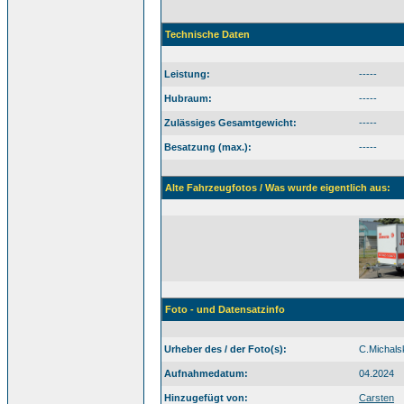
Technische Daten
Leistung:
-----
Hubraum:
-----
Zulässiges Gesamtgewicht:
-----
Besatzung (max.):
-----
Alte Fahrzeugfotos / Was wurde eigentlich aus:
Foto - und Datensatzinfo
Urheber des / der Foto(s):
C.Michals
Aufnahmedatum:
04.2024
Hinzugefügt von:
Carsten