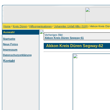
Home
/
Kreis Düren
/
Hilfsorganisationen
/
Johanniter Unfall Hilfe (JUH)
/ Akkon Kreis Dü
Auswahl
Vorheriges Bild:
Akkon Kreis Düren Segway-61
Startseite
Neue Fotos
Akkon Kreis Düren Segway-62
Impressum
Datenschutzerklärung
Kontakt