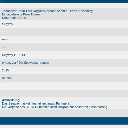
Johanniter Unfall Hilfe Regionalverband Aachen-Düren-Heinsberg
Einsatzdienste Kreis Düren
Unterkunft Düren
Segway
-----
-----
-----
Segway PT i2 SE
e-konzept / Die Segwayschrauber
2015
01.2016
-----
Anmerkung
Das Segway hat kein fest eingebautes Funkgerät.
Die Vergabe des OPTA-Rufnamen dient lediglich zur besseren Einsortierung.