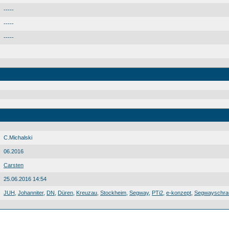
-----
-----
-----
C.Michalski
06.2016
Carsten
25.06.2016 14:54
JUH
,
Johanniter
,
DN
,
Düren
,
Kreuzau
,
Stockheim
,
Segway
,
PTi2
,
e-konzept
,
Segwayschra