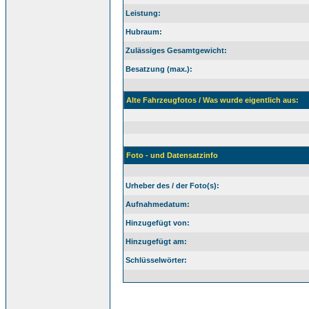
Leistung:
Hubraum:
Zulässiges Gesamtgewicht:
Besatzung (max.):
Alte Fahrzeugfotos / Was wurde eigentlich aus:
Foto - und Datensatzinfo
Urheber des / der Foto(s):
Aufnahmedatum:
Hinzugefügt von:
Hinzugefügt am:
Schlüsselwörter: