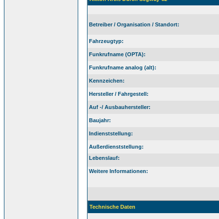
Betreiber / Organisation / Standort:
Fahrzeugtyp:
Funkrufname (OPTA):
Funkrufname analog (alt):
Kennzeichen:
Hersteller / Fahrgestell:
Auf -/ Ausbauhersteller:
Baujahr:
Indienststellung:
Außerdienststellung:
Lebenslauf:
Weitere Informationen:
Technische Daten