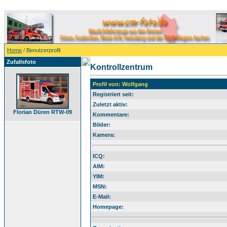
Home
/ Benutzerprofil
Zufallsfoto
Kontrollzentrum
Profil von: Wolfgang
Registriert seit:
Zuletzt aktiv:
Florian Düren RTW-09
Kommentare:
Bilder:
Kamera:
ICQ:
AIM:
YIM:
MSN:
E-Mail:
Homepage: