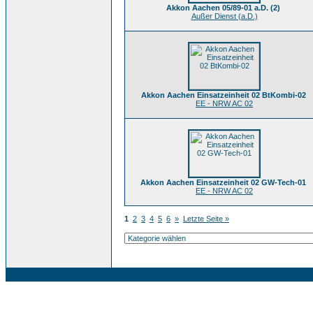
Akkon Aachen 05/89-01 a.D. (2)
Außer Dienst (a.D.)
Akkon Aachen Einsatzeinheit 02 BtKombi-02
EE - NRW AC 02
Akkon Aachen Einsatzeinheit 02 GW-Tech-01
EE - NRW AC 02
1
2
3
4
5
6
»
Letzte Seite »