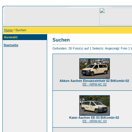
Home
/ Suchen
Auswahl
Suchen
Startseite
Gefunden: 26 Foto(s) auf 1 Seite(n). Angezeigt: Foto 1 b
Akkon Aachen Einsatzeinheit 02 BtKombi-02
EE - NRW AC 02
Kater Aachen EE 03 BtKombi-02
EE - NRW AC 03