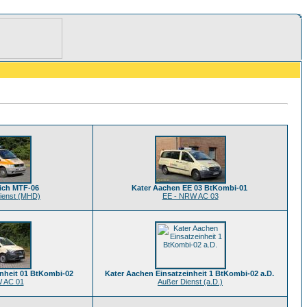
ich MTF-06
Kater Aachen EE 03 BtKombi-01
dienst (MHD)
EE - NRW AC 03
inheit 01 BtKombi-02
Kater Aachen Einsatzeinheit 1 BtKombi-02 a.D.
 AC 01
Außer Dienst (a.D.)