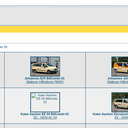
is 26.
Johannes Erft BtKombi-01
Johannes Jül
Malteser Hilfsdienst (MHD)
Malteser Hilfs
Kater Aachen EE 04 BtKombi-01
Kater Aachen Einsatze
EE - NRW AC 04
EE - NRW