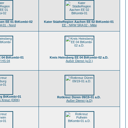
hen EE 01 BtKombi-02
Kater StädteRegion Aachen EE 02 BtKombi-01
 01 - Nord
EE - NRW SRA 02 - Mitte
E 04 BtKombi-01
Kreis Heinsberg EE 04 BtKombi-02 a.D.
 HS 04
Außer Dienst (a.D.)
rg BtKombi-01
Rotkreuz Düren 09/19-01 a.D.
s Kreuz (DRK)
Außer Dienst (a.D)