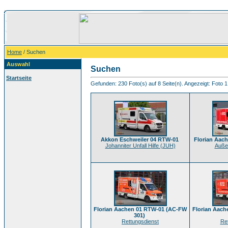
Home
/ Suchen
Auswahl
Suchen
Startseite
Gefunden: 230 Foto(s) auf 8 Seite(n). Angezeigt: Foto 1
Akkon Eschweiler 04 RTW-01
Florian Aach
Johanniter Unfall Hilfe (JUH)
Außer
Florian Aachen 01 RTW-01 (AC-FW
Florian Aac
301)
Rettungsdienst
Re