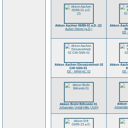
Akkon Aachen 05/89-01 a.D. (2)
Akkon Aache
Außer Dienst (a.D.)
B
EE 
Akkon Aachen Einsatzeinheit 02
Akkon Aache
GW-SAN-01
K
EE - NRW AC 02
EE 
Akkon 
Akkon Brühl BtKombi 01
Johanniter
Johanniter Unfall Hilfe (JUH)