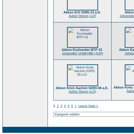
Akkon Erft 03/85-23 a.D.
Akkon
Außer Dienst (a.D)
Johanniter
Akkon Eschweiler MTF-01
Akkon Eu
Johanniter Unfall Hilfe (JUH)
Johann
Akkon Kreis 
Akkon Kreis Aachen 02/83-08 a.D.
Auße
Außer Dienst (a.D)
1
2
3
4
5
6
»
Letzte Seite »