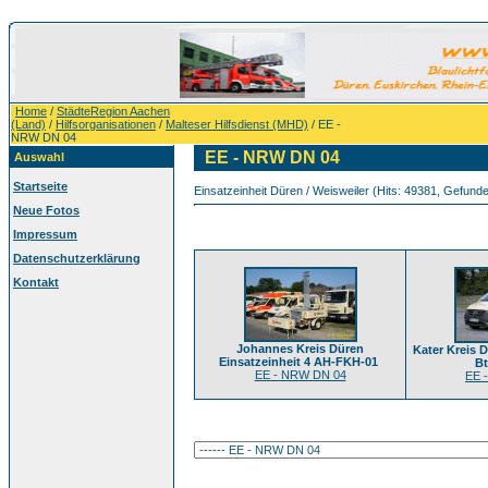
Home
/
StädteRegion Aachen
(Land)
/
Hilfsorganisationen
/
Malteser Hilfsdienst (MHD)
/ EE -
NRW DN 04
EE - NRW DN 04
Auswahl
Startseite
Einsatzeinheit Düren / Weisweiler (Hits: 49381, Gefunden
Neue Fotos
Impressum
Datenschutzerklärung
Kontakt
Johannes Kreis Düren
Kater Kreis D
Einsatzeinheit 4 AH-FKH-01
B
EE - NRW DN 04
EE 