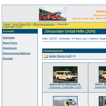
Home
/
Kreis Rhein-Erft
/
Hilfsorganisationen
/ Johanniter
Unfall Hilfe (JUH)
Johanniter Unfall Hilfe (JUH)
Auswahl
Startseite
(Hits: 220767, Gefunden: 9 Foto(s) auf 1 Seite(n). Angez
Neue Fotos
Impressum
Unterkategorien
Datenschutzerklärung
Außer Dienst (a.D)
(6)
Kontakt
Akkon B
Akkon Brühl BtKombi 01
Johanniter
Johanniter Unfall Hilfe (JUH)