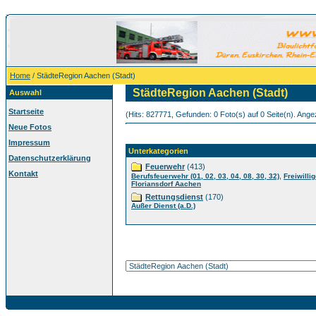
Home
/ StädteRegion Aachen (Stadt)
StädteRegion Aachen (Stadt)
Auswahl
Startseite
(Hits: 827771, Gefunden: 0 Foto(s) auf 0 Seite(n). Angez
Neue Fotos
Impressum
Unterkategorien
Datenschutzerklärung
Feuerwehr
(413)
Kontakt
,
Berufsfeuerwehr (01, 02, 03, 04, 08, 30, 32)
Freiwilli
Floriansdorf Aachen
Rettungsdienst
(170)
Außer Dienst (a.D.)