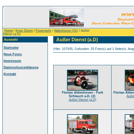
Home
/
Kreis Düren
/
Feuerwehr
/
Aldenhoven (01)
/ Außer
Dienst (a.D)
Außer Dienst (a.D)
Auswahl
Startseite
(Hits: 107935, Gefunden: 25 Foto(s) auf 1 Seite(n). Ange
Neue Fotos
Impressum
Datenschutzerklärung
Kontakt
Florian Aldenhoven - FwA
Florian Alde
Schlauch a.D. (2)
Auße
Außer Dienst (a.D)