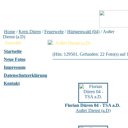
Home
/
Kreis Düren
/
Feuerwehr
/
Hürtgenwald (04)
/ Außer
Dienst (a.D)
Auswahl
Außer Dienst (a.D)
Startseite
(Hits: 129501, Gefunden: 22 Foto(s) auf 1
Neue Fotos
Impressum
Datenschutzerklärung
Kontakt
Florian Düren 04 - TSA a.D.
Außer Dienst (a.D)