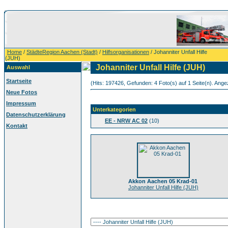
Home
/
StädteRegion Aachen (Stadt)
/
Hilfsorganisationen
/ Johanniter Unfall Hilfe
(JUH)
Johanniter Unfall Hilfe (JUH)
Auswahl
Startseite
(Hits: 197426, Gefunden: 4 Foto(s) auf 1 Seite(n). Angez
Neue Fotos
Impressum
Unterkategorien
Datenschutzerklärung
EE - NRW AC 02
(10)
Kontakt
Akkon Aachen 05 Krad-01
Johanniter Unfall Hilfe (JUH)