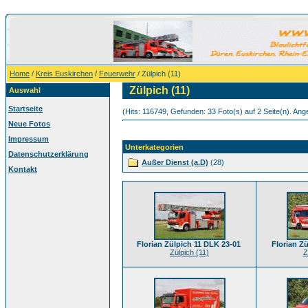
Home
/
Kreis Euskirchen
/
Feuerwehr
/ Zülpich (11)
Zülpich (11)
Auswahl
Startseite
(Hits: 116749, Gefunden: 33 Foto(s) auf 2 Seite(n). Ange
Neue Fotos
Impressum
Unterkategorien
Datenschutzerklärung
Außer Dienst (a.D)
(28)
Kontakt
Florian Zülpich 11 DLK 23-01
Florian Z
Zülpich (11)
Z