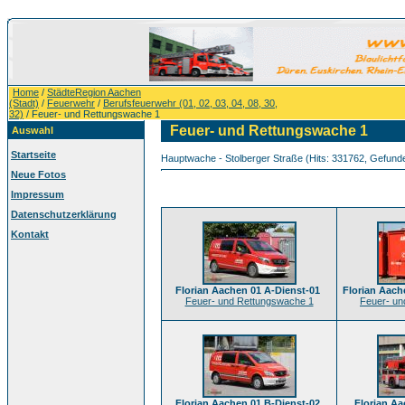
Home
/
StädteRegion Aachen
(Stadt)
/
Feuerwehr
/
Berufsfeuerwehr (01, 02, 03, 04, 08, 30,
32)
/ Feuer- und Rettungswache 1
Feuer- und Rettungswache 1
Auswahl
Startseite
Hauptwache - Stolberger Straße (Hits: 331762, Gefunden:
Neue Fotos
Impressum
Datenschutzerklärung
Kontakt
Florian Aachen 01 A-Dienst-01
Florian Aach
Feuer- und Rettungswache 1
Feuer- un
Florian Aachen 01 B-Dienst-02
Florian Aa