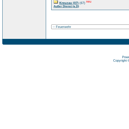
neu
Kreuzau (07)
(67)
Außer Dienst (a.D)
Pow
Copyright