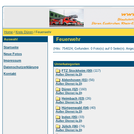
Home
/
Kreis Düren
/ Feuerwehr
Feuerwehr
Auswahl
Startseite
(Hits: 754024, Gefunden: 0 Foto(s) auf 0 Seite(n). Angez
Neue Fotos
Impressum
Unterkategorien
Datenschutzerklärung
FTZ Stockheim (00)
(117)
Kontakt
Außer Dienst (a.D)
Aldenhoven (01)
(56)
Außer Dienst (a.D)
Düren (02)
(160)
Außer Dienst (a.D)
Heimbach (03)
(26)
Außer Dienst (a.D)
Hürtgenwald (04)
(40)
Außer Dienst (a.D)
Inden (05)
(33)
Außer Dienst (a.D)
Jülich (06)
(74)
Außer Dienst (a.D)