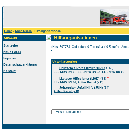
Home
/
Kreis Düren
/ Hilfsorganisationen
Hilfsorganisationen
Auswahl
Startseite
(Hits: 507733, Gefunden: 0 Foto(s) auf 0 Seite(n). Angez
Neue Fotos
Impressum
Unterkategorien
Datenschutzerklärung
Deutsches Rotes Kreuz (DRK)
(146)
Kontakt
,
,
...
EE - NRW DN 01
EE - NRW DN 02
EE - NRW DN 03
neu
Malteser Hilfsdienst (MHD)
(83)
,
EE - NRW DN 04
Außer Dienst (a.D)
Johanniter Unfall Hilfe (JUH)
(34)
Außer Dienst (a.D)