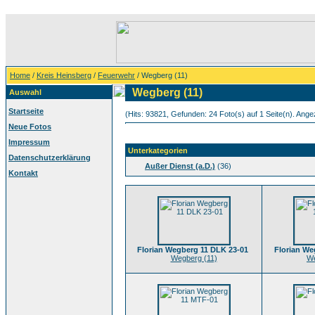
Home
/
Kreis Heinsberg
/
Feuerwehr
/ Wegberg (11)
Wegberg (11)
Auswahl
Startseite
(Hits: 93821, Gefunden: 24 Foto(s) auf 1 Seite(n). Angez
Neue Fotos
Impressum
Unterkategorien
Datenschutzerklärung
Außer Dienst (a.D.)
(36)
Kontakt
Florian Wegberg 11 DLK 23-01
Florian We
Wegberg (11)
We