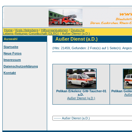
Home
/
Kreis Heinsberg
/
Hilfsorganisationen
/
Deutsche
Lebens-Rettungs-Gesellschaft (DLRG)
/ Außer Dienst (a.D.)
Außer Dienst (a.D.)
Auswahl
Startseite
(Hits: 21459, Gefunden: 2 Foto(s) auf 1 Seite(n). Angezei
Neue Fotos
Impressum
Datenschutzerklärung
Kontakt
Pelikan Erkelenz GW-Taucher-01
Pelikan Geil
a.D.
Außer
Außer Dienst (a.D.)