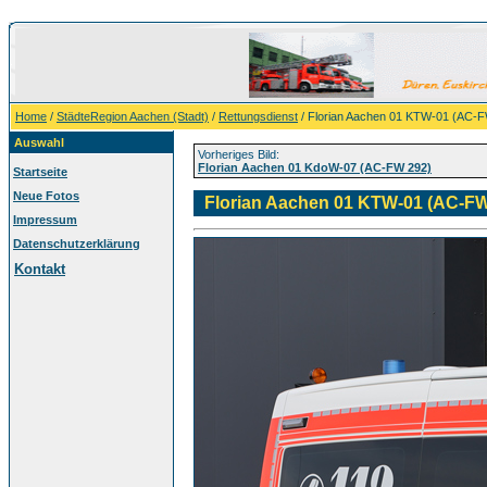
Home
/
StädteRegion Aachen (Stadt)
/
Rettungsdienst
/ Florian Aachen 01 KTW-01 (AC-
Auswahl
Vorheriges Bild:
Florian Aachen 01 KdoW-07 (AC-FW 292)
Startseite
Neue Fotos
Florian Aachen 01 KTW-01 (AC-FW
Impressum
Datenschutzerklärung
Kontakt