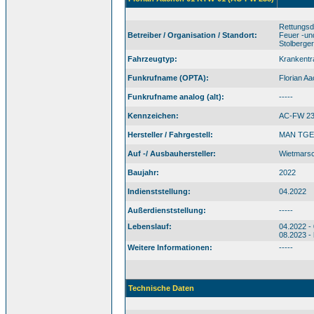
Rettungsd
Betreiber / Organisation / Standort:
Feuer -un
Stolberge
Fahrzeugtyp:
Krankent
Funkrufname (OPTA):
Florian A
Funkrufname analog (alt):
-----
Kennzeichen:
AC-FW 2
Hersteller / Fahrgestell:
MAN TGE 
Auf -/ Ausbauhersteller:
Wietmars
Baujahr:
2022
Indienststellung:
04.2022
Außerdienststellung:
-----
Lebenslauf:
04.2022 -
08.2023 -
Weitere Informationen:
-----
Technische Daten