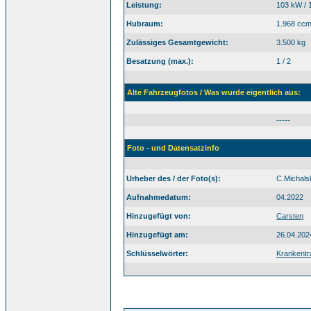
Leistung:
103 kW / 
Hubraum:
1.968 cc
Zulässiges Gesamtgewicht:
3.500 kg
Besatzung (max.):
1 / 2
Alte Fahrzeugfotos / Was wurde eigentlich aus:
-----
Foto - und Datensatzinfo
Urheber des / der Foto(s):
C.Michals
Aufnahmedatum:
04.2022
Hinzugefügt von:
Carsten
Hinzugefügt am:
26.04.202
Schlüsselwörter:
Krankent