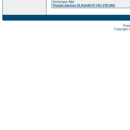
Vorheriges Bild:
Florian Aachen 01 KdoW-07 (AC-FW 292)
Pow
Copyright