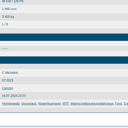
96 kW / 129 PS
1.995 ccm
3.400 kg
1 / 8
-----
C.Michalski
07.2023
Carsten
19.07.2024 22:07
Hürtgenwald
,
Vossenack
,
Kinderfeuerwehr
,
MTF
,
Mannschaftstransportfahrzeug
,
Ford
,
Tra