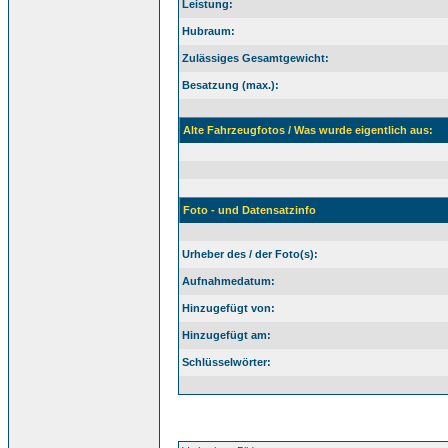
Leistung:
Hubraum:
Zulässiges Gesamtgewicht:
Besatzung (max.):
Alte Fahrzeugfotos / Was wurde eigentlich aus:
Foto - und Datensatzinfo
Urheber des / der Foto(s):
Aufnahmedatum:
Hinzugefügt von:
Hinzugefügt am:
Schlüsselwörter: