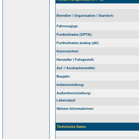
Betreiber / Organisation / Standort:
Fahrzeugtyp:
Funkrufname (OPTA):
Funkrufname analog (alt):
Kennzeichen:
Hersteller / Fahrgestell:
Auf -/ Ausbauhersteller:
Baujahr:
Indienststellung:
Außerdienststellung:
Lebenslauf:
Weitere Informationen:
Technische Daten