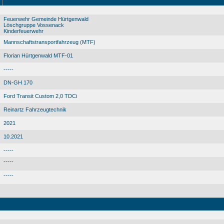
Feuerwehr Gemeinde Hürtgenwald
Löschgruppe Vossenack
Kinderfeuerwehr
Mannschaftstransportfahrzeug (MTF)
Florian Hürtgenwald MTF-01
-----
DN-GH 170
Ford Transit Custom 2,0 TDCi
Reinartz Fahrzeugtechnik
2021
10.2021
-----
-----
-----