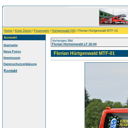
Home
/
Kreis Düren
/
Feuerwehr
/
Hürtgenwald (04)
/ Florian Hürtgenwald MTF-01
Auswahl
Vorheriges Bild:
Florian Hürtgenwald LF 20-04
Startseite
Neue Fotos
Florian Hürtgenwald MTF-01
Impressum
Datenschutzerklärung
Kontakt