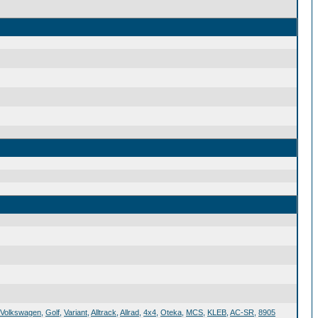
Volkswagen
,
Golf
,
Variant
,
Alltrack
,
Allrad
,
4x4
,
Oteka
,
MCS
,
KLEB
,
AC-SR
,
8905