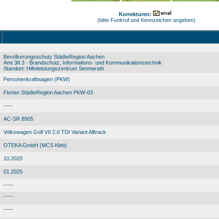
Korrekturen:
(bitte Funkruf und Kennzeichen angeben)
Bevölkerungsschutz StädteRegion Aachen
Amt 38.3 - Brandschutz, Informations- und Kommunikationstechnik
Standort: Hilfeleistungszentrum Simmerath
Personenkraftwagen (PKW)
Florian StädteRegion Aachen PKW-03
-----
AC-SR 8905
Volkswagen Golf VII 2.0 TDI Variant Alltrack
OTEKA GmbH (MCS Kleb)
10.2020
01.2025
-----
-----
-----