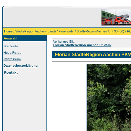
Home
/
StädteRegion Aachen (Land)
/
Feuerwehr
/
StädteRegion Aachen Amt 38 (00)
/ Fl
Auswahl
Vorheriges Bild:
Florian StädteRegion Aachen PKW-02
Startseite
Neue Fotos
Florian StädteRegion Aachen PK
Impressum
Datenschutzerklärung
Kontakt