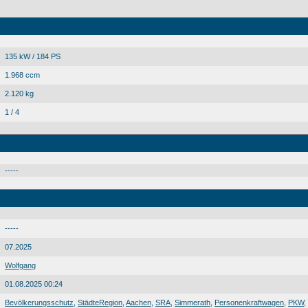
135 kW / 184 PS
1.968 ccm
2.120 kg
1 / 4
-----
-----
07.2025
Wolfgang
01.08.2025 00:24
Bevölkerungsschutz
,
StädteRegion
,
Aachen
,
SRA
,
Simmerath
,
Personenkraftwagen
,
PKW
,