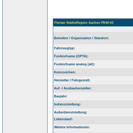
Florian StädteRegion Aachen PKW-03
Betreiber / Organisation / Standort:
Fahrzeugtyp:
Funkrufname (OPTA):
Funkrufname analog (alt):
Kennzeichen:
Hersteller / Fahrgestell:
Auf -/ Ausbauhersteller:
Baujahr:
Indienststellung:
Außerdienststellung:
Lebenslauf:
Weitere Informationen: