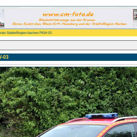
orian StädteRegion Aachen PKW-03
W-03