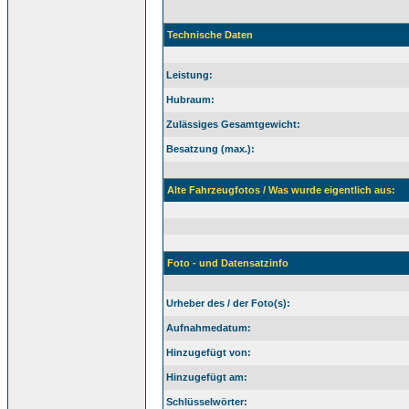
Technische Daten
Leistung:
Hubraum:
Zulässiges Gesamtgewicht:
Besatzung (max.):
Alte Fahrzeugfotos / Was wurde eigentlich aus:
Foto - und Datensatzinfo
Urheber des / der Foto(s):
Aufnahmedatum:
Hinzugefügt von:
Hinzugefügt am:
Schlüsselwörter: