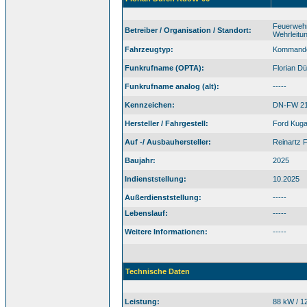
Feuerwehr
Betreiber / Organisation / Standort:
Wehrleitu
Fahrzeugtyp:
Kommand
Funkrufname (OPTA):
Florian D
Funkrufname analog (alt):
-----
Kennzeichen:
DN-FW 2
Hersteller / Fahrgestell:
Ford Kuga
Auf -/ Ausbauhersteller:
Reinartz 
Baujahr:
2025
Indienststellung:
10.2025
Außerdienststellung:
-----
Lebenslauf:
-----
Weitere Informationen:
-----
Technische Daten
Leistung:
88 kW / 1