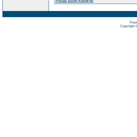
Florian Düren KdoW-05
Pow
Copyright