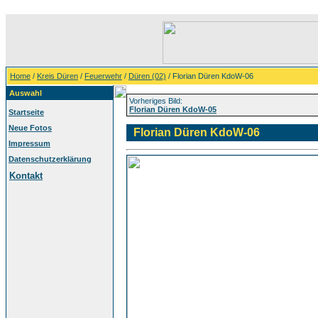
Home
/
Kreis Düren
/
Feuerwehr
/
Düren (02)
/ Florian Düren KdoW-06
Auswahl
Vorheriges Bild:
Florian Düren KdoW-05
Startseite
Neue Fotos
Florian Düren KdoW-06
Impressum
Datenschutzerklärung
Kontakt