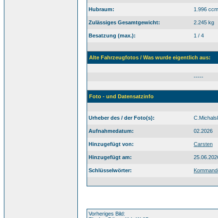
Hubraum:
1.996 cc
Zulässiges Gesamtgewicht:
2.245 kg
Besatzung (max.):
1 / 4
Alte Fahrzeugfotos / Was wurde eigentlich aus:
-----
Foto - und Datensatzinfo
Urheber des / der Foto(s):
C.Michals
Aufnahmedatum:
02.2026
Hinzugefügt von:
Carsten
Hinzugefügt am:
25.06.202
Schlüsselwörter:
Kommand
Vorheriges Bild: