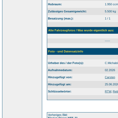
Hubraum:
1.950 cc
Zulässiges Gesamtgewicht:
5.500 kg
Besatzung (max.):
1 / 1
Alte Fahrzeugfotos / Was wurde eigentlich aus:
-----
Foto - und Datensatzinfo
Urheber des / der Foto(s):
C.Michals
Aufnahmedatum:
02.2026
Hinzugefügt von:
Carsten
Hinzugefügt am:
25.06.202
Schlüsselwörter:
RTW
,
Ret
Vorheriges Bild:
Florian Düren NEF-31