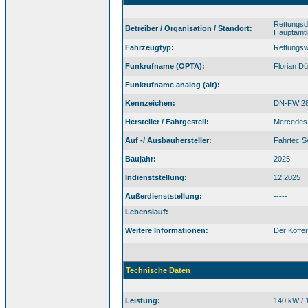
Rettungsd
Betreiber / Organisation / Standort:
Hauptamt
Fahrzeugtyp:
Rettungs
Funkrufname (OPTA):
Florian D
Funkrufname analog (alt):
-----
Kennzeichen:
DN-FW 2
Hersteller / Fahrgestell:
Mercedes 
Auf -/ Ausbauhersteller:
Fahrtec 
Baujahr:
2025
Indienststellung:
12.2025
Außerdienststellung:
-----
Lebenslauf:
-----
Weitere Informationen:
Der Koffe
Technische Daten
Leistung:
140 kW / 