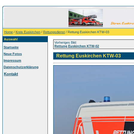
Home
/
Kreis Euskirchen
/
Rettungsdienst
/ Rettung Euskirchen KTW-03
Auswahl
Vorheriges Bild:
Rettung Euskirchen KTW-02
Startseite
Neue Fotos
Rettung Euskirchen KTW-03
Impressum
Datenschutzerklärung
Kontakt