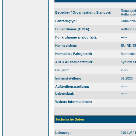
Rettungsd
Betreiber / Organisation / Standort:
Rettungsw
Fahrzeugtyp:
Krankent
Funkrufname (OPTA):
Rettung 
Funkrufname analog (alt):
-----
Kennzeichen:
EU-RD 85
Hersteller / Fahrgestell:
Mercedes 
Auf -/ Ausbauhersteller:
System St
Baujahr:
2025
Indienststellung:
01.2026
Außerdienststellung:
-----
Lebenslauf:
-----
Weitere Informationen:
-----
Technische Daten
Leistung:
110 kW / 