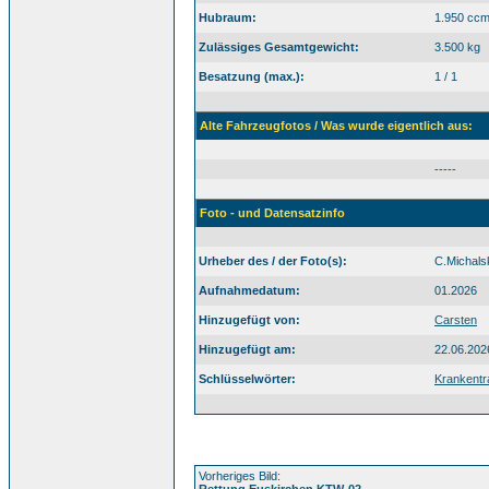
Hubraum:
1.950 cc
Zulässiges Gesamtgewicht:
3.500 kg
Besatzung (max.):
1 / 1
Alte Fahrzeugfotos / Was wurde eigentlich aus:
-----
Foto - und Datensatzinfo
Urheber des / der Foto(s):
C.Michals
Aufnahmedatum:
01.2026
Hinzugefügt von:
Carsten
Hinzugefügt am:
22.06.202
Schlüsselwörter:
Krankent
Vorheriges Bild:
Rettung Euskirchen KTW-02