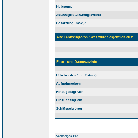
Hubraum:
Zulässiges Gesamtgewicht:
Besatzung (max.):
Alte Fahrzeugfotos / Was wurde eigentlich aus:
Foto - und Datensatzinfo
Urheber des / der Foto(s):
Aufnahmedatum:
Hinzugefügt von:
Hinzugefügt am:
Schlüsselwörter:
Vorheriges Bild: