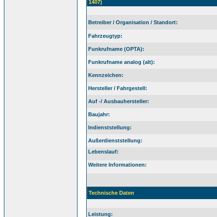
1407)
Betreiber / Organisation / Standort:
Fahrzeugtyp:
Funkrufname (OPTA):
Funkrufname analog (alt):
Kennzeichen:
Hersteller / Fahrgestell:
Auf -/ Ausbauhersteller:
Baujahr:
Indienststellung:
Außerdienststellung:
Lebenslauf:
Weitere Informationen:
Technische Daten
Leistung: