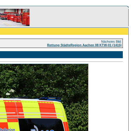
Nächstes Bild:
Rettung StädteRegion Aachen 08 KTW-01 (1415)