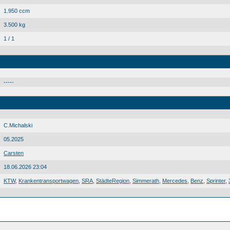
1.950 ccm
3.500 kg
1 / 1
-----
C.Michalski
05.2025
Carsten
18.06.2026 23:04
KTW
,
Krankentransportwagen
,
SRA
,
StädteRegion
,
Simmerath
,
Mercedes
,
Benz
,
Sprinter
,