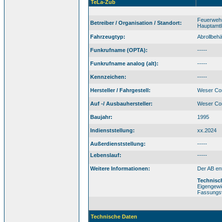
TeLa-Zub
Feuerwehr
Betreiber / Organisation / Standort:
Hauptamtl
Fahrzeugtyp:
Abrollbehä
Funkrufname (OPTA):
-----
Funkrufname analog (alt):
-----
Kennzeichen:
-----
Hersteller / Fahrgestell:
Weser Con
Auf -/ Ausbauhersteller:
Weser Con
Baujahr:
1995
Indienststellung:
xx.2024
Außerdienststellung:
-----
Lebenslauf:
-----
Weitere Informationen:
Der AB en
Technisc
Eigengewi
Fassungs
Technische Daten