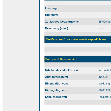
Leistung:
-----
Hubraum:
-----
Zulässiges Gesamtgewicht:
15.000 kg
Besatzung (max.):
-----
Alte Fahrzeugfotos / Was wurde eigentlich aus:
Foto - und Datensatzinfo
Urheber des / der Foto(s):
W. Tribbel
Aufnahmedatum:
10.2025
Hinzugefügt von:
Wolfgang
Hinzugefügt am:
20.06.202
Schlüsselwörter:
Stolberg
,