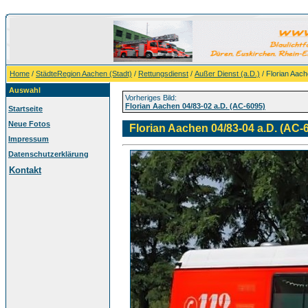
Home
/
StädteRegion Aachen (Stadt)
/
Rettungsdienst
/
Außer Dienst (a.D.)
/ Florian Aac
Auswahl
Vorheriges Bild:
Florian Aachen 04/83-02 a.D. (AC-6095)
Startseite
Neue Fotos
Florian Aachen 04/83-04 a.D. (AC-
Impressum
Datenschutzerklärung
Kontakt