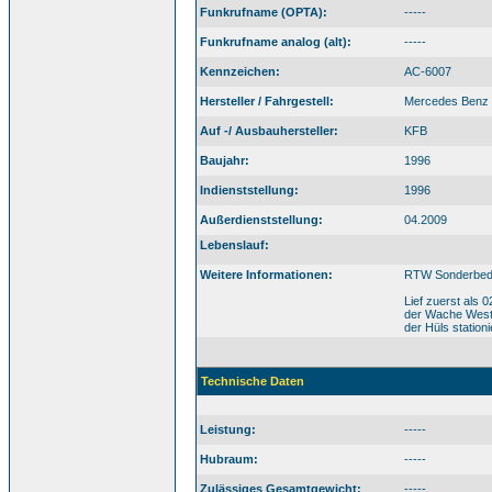
Funkrufname (OPTA):
-----
Funkrufname analog (alt):
-----
Kennzeichen:
AC-6007
Hersteller / Fahrgestell:
Mercedes Benz 
Auf -/ Ausbauhersteller:
KFB
Baujahr:
1996
Indienststellung:
1996
Außerdienststellung:
04.2009
Lebenslauf:
Weitere Informationen:
RTW Sonderbeda
Lief zuerst als
der Wache West 
der Hüls stationi
Technische Daten
Leistung:
-----
Hubraum:
-----
Zulässiges Gesamtgewicht:
-----