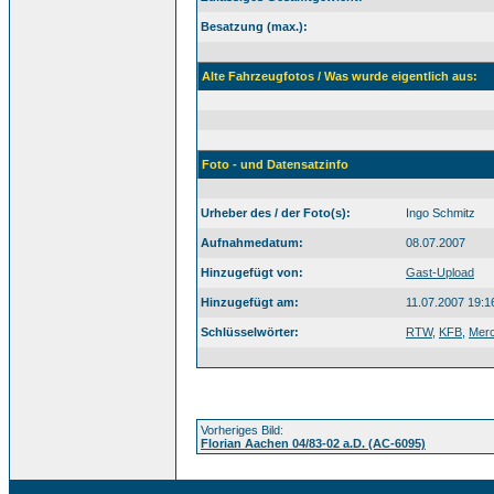
Besatzung (max.):
Alte Fahrzeugfotos / Was wurde eigentlich aus:
Foto - und Datensatzinfo
Urheber des / der Foto(s):
Ingo Schmitz
Aufnahmedatum:
08.07.2007
Hinzugefügt von:
Gast-Upload
Hinzugefügt am:
11.07.2007 19:1
Schlüsselwörter:
RTW
,
KFB
,
Mer
Vorheriges Bild:
Florian Aachen 04/83-02 a.D. (AC-6095)