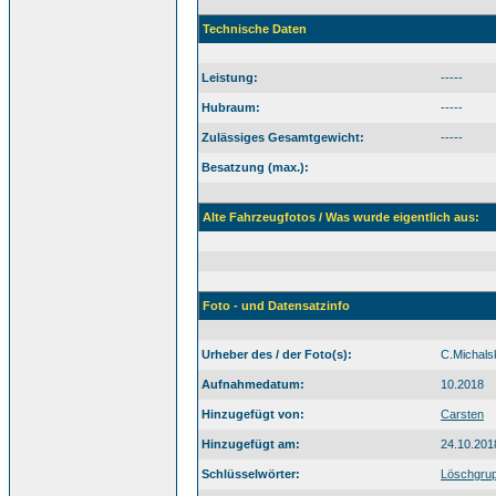
Technische Daten
Leistung:
-----
Hubraum:
-----
Zulässiges Gesamtgewicht:
-----
Besatzung (max.):
Alte Fahrzeugfotos / Was wurde eigentlich aus:
Foto - und Datensatzinfo
Urheber des / der Foto(s):
C.Michals
Aufnahmedatum:
10.2018
Hinzugefügt von:
Carsten
Hinzugefügt am:
24.10.201
Schlüsselwörter:
Löschgru