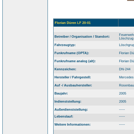
Florian Düren LF 20-01
Feuerwehr
Betreiber / Organisation / Standort:
Löschzug 
Fahrzeugtyp:
Löschgrup
Funkrufname (OPTA):
Florian D
Funkrufname analog (alt):
Florian D
Kennzeichen:
DN-244
Hersteller / Fahrgestell:
Mercedes 
Auf -/ Ausbauhersteller:
Rosenbau
Baujahr:
2005
Indienststellung:
2005
Außerdienststellung:
-----
Lebenslauf:
-----
Weitere Informationen:
-----