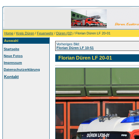
Home
/
Kreis Düren
/
Feuerwehr
/
Düren (02)
/ Florian Düren LF 20-01
Auswahl
Vorheriges Bild:
Florian Düren LF 10-51
Startseite
Neue Fotos
Florian Düren LF 20-01
Impressum
Datenschutzerklärung
Kontakt