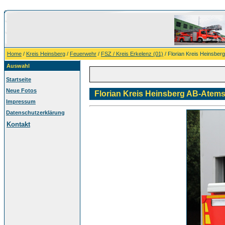
Home
/
Kreis Heinsberg
/
Feuerwehr
/
FSZ / Kreis Erkelenz (01)
/ Florian Kreis Heinsbe
Auswahl
Startseite
Neue Fotos
Florian Kreis Heinsberg AB-Atem
Impressum
Datenschutzerklärung
Kontakt