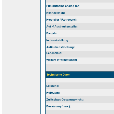
Funkrufname analog (alt):
Kennzeichen:
Hersteller / Fahrgestell:
Auf -/ Ausbauhersteller:
Baujahr:
Indienststellung:
Außerdienststellung:
Lebenslauf:
Weitere Informationen:
Technische Daten
Leistung:
Hubraum:
Zulässiges Gesamtgewicht:
Besatzung (max.):