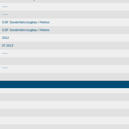
-----
-----
GSF Sonderfahrzeugbau / Heines
GSF Sonderfahrzeugbau / Heines
2012
07.2013
-----
-----