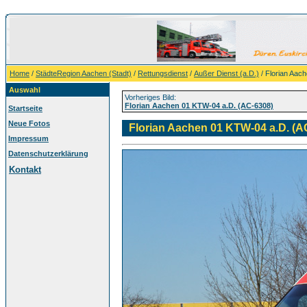
Home
/
StädteRegion Aachen (Stadt)
/
Rettungsdienst
/
Außer Dienst (a.D.)
/ Florian Aac
Auswahl
Vorheriges Bild:
Florian Aachen 01 KTW-04 a.D. (AC-6308)
Startseite
Neue Fotos
Florian Aachen 01 KTW-04 a.D. (A
Impressum
Datenschutzerklärung
Kontakt