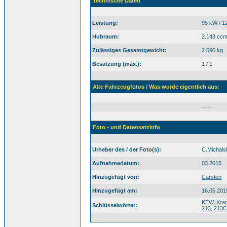
Technische Daten
Leistung:
95 kW / 1
Hubraum:
2.143 cc
Zulässiges Gesamtgewicht:
2.590 kg
Besatzung (max.):
1 / 1
Alte Fahrzeugfotos / Was wurde eigentlich aus:
-----
Foto - und Datensatzinfo
Urheber des / der Foto(s):
C.Michals
Aufnahmedatum:
03.2015
Hinzugefügt von:
Carsten
Hinzugefügt am:
16.05.201
KTW
,
Kra
Schlüsselwörter:
213
,
213C