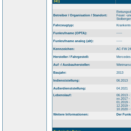
241)
Rettungsd
Betreiber / Organisation / Standort:
Feuer -un
Stolberge
Fahrzeugtyp:
Krankent
Funkrufname (OPTA):
-----
Funkrufname analog (alt):
-----
Kennzeichen:
AC-FW 2
Hersteller / Fahrgestell:
Mercedes 
Auf -/ Ausbauhersteller:
Wietmars
Baujahr:
2013
Indienststellung:
06.2013
Außerdienststellung:
04.2021
Lebenslauf:
06.2013 -
xx.2017 -
01.2019 -
12.2019 -
10.2020 -
Weitere Informationen:
Der Funkr