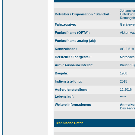
Johannite
Betreiber / Organisation / Standort:
Unterkunf
Rettungsh
Fahrzeugtyp:
Gerätewa
Funkrufname (OPTA):
Akkon Aa
Funkrufname analog (alt):
-----
Kennzeichen:
AC-J 519
Hersteller / Fahrgestell:
Mercedes 
Auf -/ Ausbauhersteller:
Bauer / E
Baujahr:
1988
Indienststellung:
2015
Außerdienststellung:
12.2016
Lebenslauf:
-----
Weitere Informationen:
Anmerku
Das Fahrz
Technische Daten