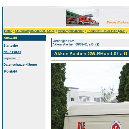
Home
/
StädteRegion Aachen (Stadt)
/
Hilfsorganisationen
/
Johanniter Unfall Hilfe (JUH)
Auswahl
Vorheriges Bild:
Akkon Aachen 05/89-01 a.D. (2)
Startseite
Neue Fotos
Akkon Aachen GW-RHund-01 a.D. 
Impressum
Datenschutzerklärung
Kontakt