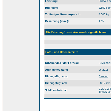
Leistung:
53 kW / 7
Hubraum:
2.350 cc
Zulässiges Gesamtgewicht:
4.600 kg
Besatzung (max.):
1 / 5
Alte Fahrzeugfotos / Was wurde eigentlich aus:
-----
Foto - und Datensatzinfo
Urheber des / der Foto(s):
C.Michals
Aufnahmedatum:
06.2016
Hinzugefügt von:
Carsten
Hinzugefügt am:
08.12.201
GW
,
GW-
Schlüsselwörter:
Einsatzfa