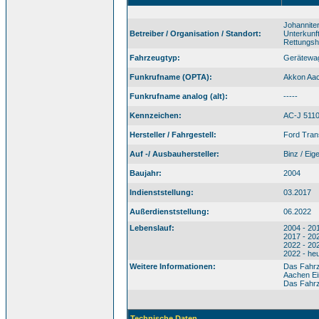
Johannite
Betreiber / Organisation / Standort:
Unterkunf
Rettungsh
Fahrzeugtyp:
Gerätewa
Funkrufname (OPTA):
Akkon Aa
Funkrufname analog (alt):
-----
Kennzeichen:
AC-J 511
Hersteller / Fahrgestell:
Ford Tran
Auf -/ Ausbauhersteller:
Binz / Ei
Baujahr:
2004
Indienststellung:
03.2017
Außerdienststellung:
06.2022
Lebenslauf:
2004 - 20
2017 - 2
2022 - 20
2022 - he
Weitere Informationen:
Das Fahrz
Aachen Ei
Das Fahrze
Technische Daten