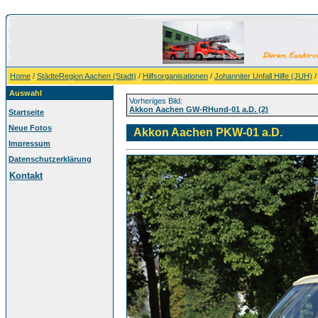
Home
/
StädteRegion Aachen (Stadt)
/
Hilfsorganisationen
/
Johanniter Unfall Hilfe (JUH)
Auswahl
Vorheriges Bild:
Akkon Aachen GW-RHund-01 a.D. (2)
Startseite
Neue Fotos
Akkon Aachen PKW-01 a.D.
Impressum
Datenschutzerklärung
Kontakt