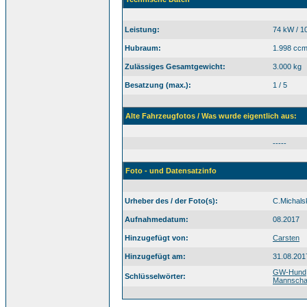
Leistung:
74 kW / 1
Hubraum:
1.998 cc
Zulässiges Gesamtgewicht:
3.000 kg
Besatzung (max.):
1 / 5
Alte Fahrzeugfotos / Was wurde eigentlich aus:
-----
Foto - und Datensatzinfo
Urheber des / der Foto(s):
C.Michals
Aufnahmedatum:
08.2017
Hinzugefügt von:
Carsten
Hinzugefügt am:
31.08.201
GW-Hund
Schlüsselwörter:
Mannschaf