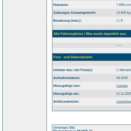
Hubraum:
7.698 cc
Zulässiges Gesamtgewicht:
13.500 kg
Besatzung (max.):
1 / 8
Alte Fahrzeugfotos / Was wurde eigentlich aus:
-----
Foto - und Datensatzinfo
Urheber des / der Foto(s):
C.Michals
Aufnahmedatum:
06.2025
Hinzugefügt von:
Carsten
Hinzugefügt am:
21.11.202
Schlüsselwörter:
Löschgru
Vorheriges Bild:
Florian Kerpen 08 MTF-01