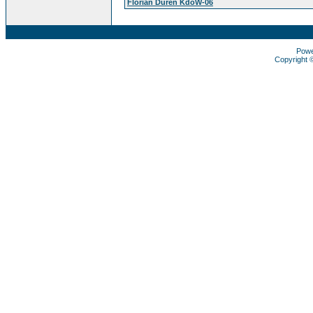
Florian Düren KdoW-06
Pow
Copyright