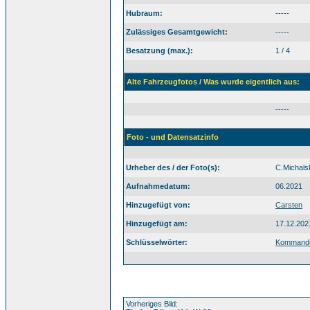
Hubraum:
-----
Zulässiges Gesamtgewicht:
-----
Besatzung (max.):
1 / 4
Alte Fahrzeugfotos / Was wurde eigentlich aus:
-----
Foto - und Datensatzinfo
Urheber des / der Foto(s):
C.Michals
Aufnahmedatum:
06.2021
Hinzugefügt von:
Carsten
Hinzugefügt am:
17.12.202
Schlüsselwörter:
Kommand
Vorheriges Bild: