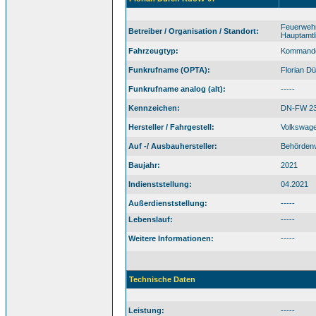
Feuerwehr
Betreiber / Organisation / Standort:
Hauptamt
Fahrzeugtyp:
Kommand
Funkrufname (OPTA):
Florian D
Funkrufname analog (alt):
-----
Kennzeichen:
DN-FW 2
Hersteller / Fahrgestell:
Volkswage
Auf -/ Ausbauhersteller:
Behördenv
Baujahr:
2021
Indienststellung:
04.2021
Außerdienststellung:
-----
Lebenslauf:
-----
Weitere Informationen:
-----
Technische Daten
Leistung:
-----