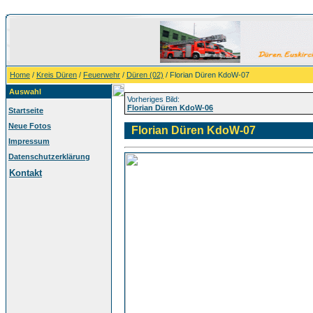
Home
/
Kreis Düren
/
Feuerwehr
/
Düren (02)
/ Florian Düren KdoW-07
Auswahl
Vorheriges Bild:
Florian Düren KdoW-06
Startseite
Neue Fotos
Florian Düren KdoW-07
Impressum
Datenschutzerklärung
Kontakt