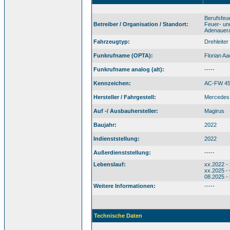
Berufsfeu
Betreiber / Organisation / Standort:
Feuer- un
Adenauera
Fahrzeugtyp:
Drehleiter
Funkrufname (OPTA):
Florian A
Funkrufname analog (alt):
-----
Kennzeichen:
AC-FW 4
Hersteller / Fahrgestell:
Mercedes 
Auf -/ Ausbauhersteller:
Magirus
Baujahr:
2022
Indienststellung:
2022
Außerdienststellung:
-----
Lebenslauf:
xx.2022 -
xx.2025 -
08.2025 -
Weitere Informationen:
-----
Technische Daten