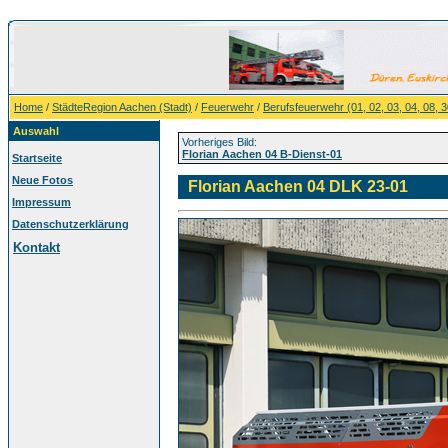
Home
/
StädteRegion Aachen (Stadt)
/
Feuerwehr
/
Berufsfeuerwehr (01, 02, 03, 04, 08, 3
Auswahl
Vorheriges Bild:
Florian Aachen 04 B-Dienst-01
Startseite
Neue Fotos
Florian Aachen 04 DLK 23-01
Impressum
Datenschutzerklärung
Kontakt