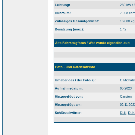
Leistung:
260 kW / 
Hubraum:
7.698 cc
Zulässiges Gesamtgewicht:
16.000 kg
Besatzung (max.):
1 / 2
Alte Fahrzeugfotos / Was wurde eigentlich aus:
-----
Foto - und Datensatzinfo
Urheber des / der Foto(s):
C.Michals
Aufnahmedatum:
05.2023
Hinzugefügt von:
Carsten
Hinzugefügt am:
02.11.202
Schlüsselwörter:
DLK
,
DLK