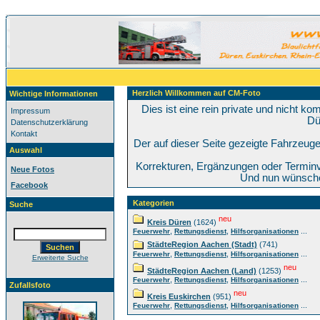
Herzlich Willkommen auf CM-Foto
Wichtige Informationen
Dies ist eine rein private und nicht k
Impressum
Dü
Datenschutzerklärung
Kontakt
Der auf dieser Seite gezeigte Fahrzeug
Auswahl
Korrekturen, Ergänzungen oder Termin
Neue Fotos
Und nun wünsche 
Facebook
Kategorien
Suche
neu
Kreis Düren
(1624)
,
,
...
Feuerwehr
Rettungsdienst
Hilfsorganisationen
StädteRegion Aachen (Stadt)
(741)
,
,
...
Feuerwehr
Rettungsdienst
Hilfsorganisationen
Erweiterte Suche
neu
StädteRegion Aachen (Land)
(1253)
,
,
...
Feuerwehr
Rettungsdienst
Hilfsorganisationen
Zufallsfoto
neu
Kreis Euskirchen
(951)
,
,
...
Feuerwehr
Rettungsdienst
Hilfsorganisationen