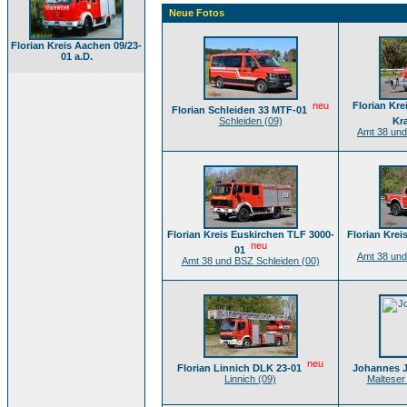
Neue Fotos
Florian Kreis Aachen 09/23-
01 a.D.
neu
Florian Kre
Florian Schleiden 33 MTF-01
Schleiden (09)
Kra
Amt 38 und
Florian Kreis Euskirchen TLF 3000-
Florian Kre
neu
01
Amt 38 und
Amt 38 und BSZ Schleiden (00)
neu
Florian Linnich DLK 23-01
Johannes J
Linnich (09)
Malteser