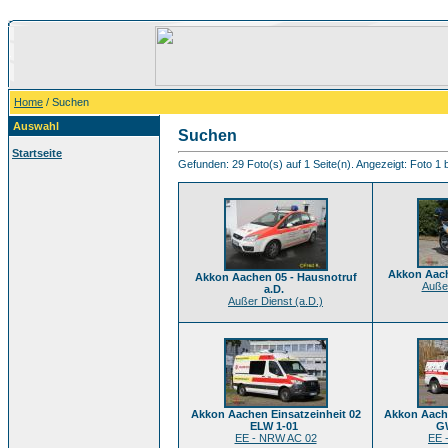
Home
/ Suchen
Auswahl
Suchen
Startseite
Gefunden: 29 Foto(s) auf 1 Seite(n). Angezeigt: Foto 1 b
Akkon Aach
Akkon Aachen 05 - Hausnotruf
Außer
a.D.
Außer Dienst (a.D.)
Akkon Aachen Einsatzeinheit 02
Akkon Aache
ELW 1-01
G
EE - NRW AC 02
EE 