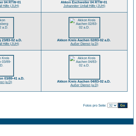
er 04 RTW-01
Akkon Eschweiler 04 RTW-01
ll Hilfe (JUH)
Johanniter Unfall Hilfe (JUH)
 23/83-02 a.D.
Akkon Kreis Aachen 02/83-02 a.D.
ll Hilfe (JUH)
Außer Dienst (a.D)
n 03/89-41 a.D.
Akkon Kreis Aachen 04/83-02 a.D.
st (a.D)
Außer Dienst (a.D)
Fotos pro Seite: