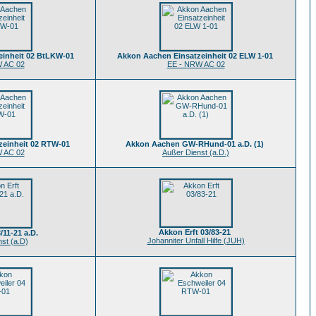
einheit 02 BtLKW-01
Akkon Aachen Einsatzeinheit 02 ELW 1-01
 AC 02
EE - NRW AC 02
zeinheit 02 RTW-01
Akkon Aachen GW-RHund-01 a.D. (1)
 AC 02
Außer Dienst (a.D.)
Akkon Erft 03/83-21
/11-21 a.D.
Johanniter Unfall Hilfe (JUH)
st (a.D)