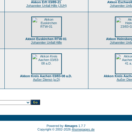
Akkon Erft 03/89-21
Akkon Eschweil
Johanniter Unfall Hilfe (JUH)
Johanniter Unfa
Akkon Euskirchen RTW-01
Akkon Heinsberg
Johanniter Unfall Hilfe
Johanniter Unfa
Akkon Kreis Aachen 03/83-08 a.D.
Akkon Kreis Aache
Außer Dienst (a.D)
Außer Dien
Powered by
4images
1.7.7
Copyright © 2002-2026
4homepages.de