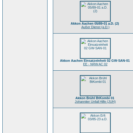
Akkon Aachen 05/89-01 a.D. (2)
Außer Dienst (a.D.)
Akkon Aachen Einsatzeinheit 02 GW-SAN-01
EE - NRW AC 02
Akkon Brühl BtKombi 01
Johanniter Unfall Hilfe (JUH)