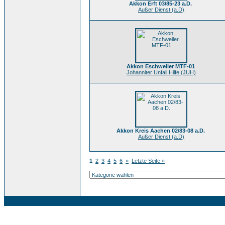
Akkon Erft 03/85-23 a.D.
Außer Dienst (a.D)
Akkon Eschweiler MTF-01
Johanniter Unfall Hilfe (JUH)
Akkon Kreis Aachen 02/83-08 a.D.
Außer Dienst (a.D)
1
2
3
4
5
6
»
Letzte Seite »