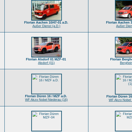
Florian Aachen 10/47-01 a.D.
Florian Aachen 
Außer Dienst (a.D.)
Außer Dien
Florian Alsdorf 01 MZF-01
Florian Berg
Alsdorf (01)
Berghei
Florian Düren 16 / MZF a.D.
Florian Düren 16 
WF Akzo Nobel Niederau (16)
WF Akzo Nobel 