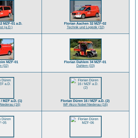
32 MZF-01 a.D.
Florian Aachen 32 MZF-02
st (a.D.)
Technik und Logistik (32)
heim MZF-01
Florian Dahlem 34 MZF-01
m (02)
Dahlem (03)
/ MZF a.D. (1)
Florian Düren 16 / MZF a.D. (2)
Niederau (16)
WF Akzo Nobel Niederau (16)