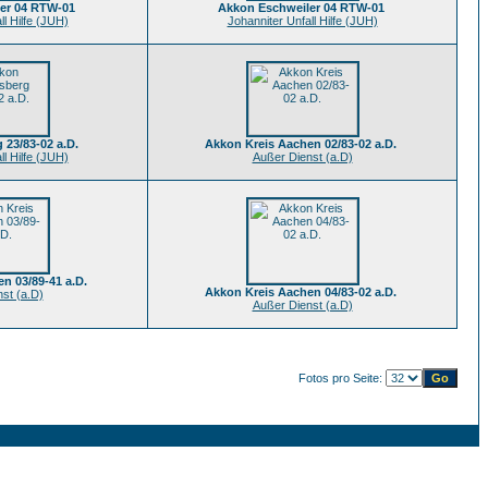
er 04 RTW-01
Akkon Eschweiler 04 RTW-01
ll Hilfe (JUH)
Johanniter Unfall Hilfe (JUH)
 23/83-02 a.D.
Akkon Kreis Aachen 02/83-02 a.D.
ll Hilfe (JUH)
Außer Dienst (a.D)
n 03/89-41 a.D.
Akkon Kreis Aachen 04/83-02 a.D.
st (a.D)
Außer Dienst (a.D)
Fotos pro Seite: