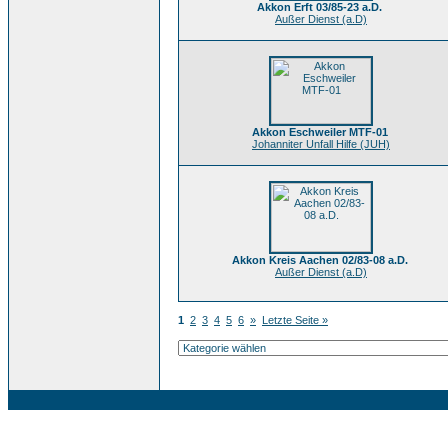
Akkon Erft 03/85-23 a.D.
Außer Dienst (a.D)
Akkon Eschweiler MTF-01
Johanniter Unfall Hilfe (JUH)
Akkon Kreis Aachen 02/83-08 a.D.
Außer Dienst (a.D)
1
2
3
4
5
6
»
Letzte Seite »