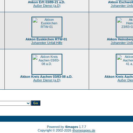
Akkon Erft 03/89-21 a.D.
Akkon Eschweil
Außer Dienst (a.D)
Johanniter Unfa
Akkon Euskirchen RTW-01
Akkon Heinsberg
Johanniter Unfall Hilfe
Johanniter Unfa
Akkon Kreis Aachen 03/83-08 a.D.
Akkon Kreis Aache
Außer Dienst (a.D)
Außer Dien
Powered by
4images
1.7.7
Copyright © 2002-2026
4homepages.de