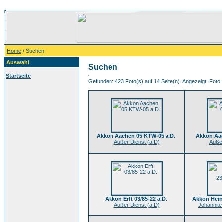
Home
/ Suchen
Auswahl
Suchen
Startseite
Gefunden: 423 Foto(s) auf 14 Seite(n). Angezeigt: Foto 
Akkon Aachen 05 KTW-05 a.D.
Akkon Aac
Außer Dienst (a.D)
Außer
Akkon Erft 03/85-22 a.D.
Akkon Hein
Außer Dienst (a.D)
Johanniter